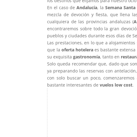
los destinos que elijamos para nuestro ocio 
En el caso de
Andalucía
, la
Semana Santa
mezcla de devoción y fiesta, que llena l
cualquiera de las provincias andaluzas (
A
encontraremos sobre todo la gran devoció
pueblos y ciudades durante esos días de S
Las prestaciones, en lo que a alojamientos
que la
oferta hotelera
es bastante extensa 
su exquisita
gastronomía
, tanto en
restaur
Solo queda recomendar que, dado que son f
ya preparando las reservas con antelación
con solo buscar un poco, comenzaremos 
bastante interesantes de
vuelos low cost
.