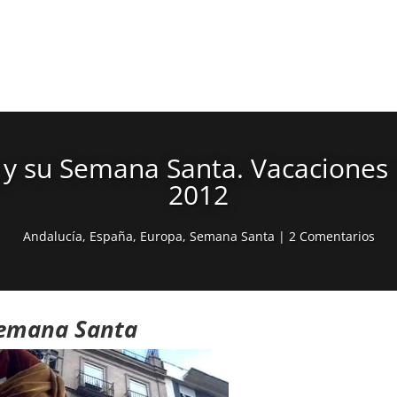
 y su Semana Santa. Vacaciones
2012
Andalucía
,
España
,
Europa
,
Semana Santa
|
2 Comentarios
Semana Santa