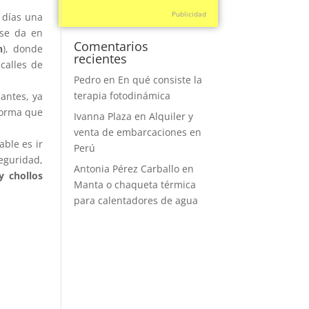
Publicidad
 días una
 se da en
Comentarios
n
), donde
recientes
calles de
Pedro
en
En qué consiste la
terapia fotodinámica
antes, ya
forma que
Ivanna Plaza
en
Alquiler y
venta de embarcaciones en
ble es ir
Perú
eguridad,
Antonia Pérez Carballo
en
y chollos
Manta o chaqueta térmica
para calentadores de agua