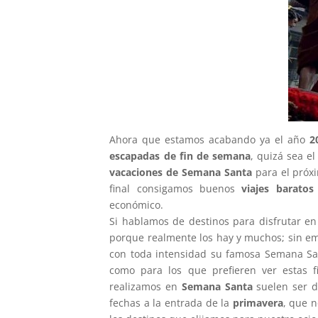
Ahora que estamos acabando ya el año
2
escapadas de fin de semana
, quizá sea e
vacaciones de Semana Santa
para el próx
final consigamos buenos
viajes baratos
económico.
Si hablamos de destinos para disfrutar e
porque realmente los hay y muchos; sin e
con toda intensidad su famosa Semana Sant
como para los que prefieren ver estas f
realizamos en
Semana Santa
suelen ser d
fechas a la entrada de la
primavera
, que n