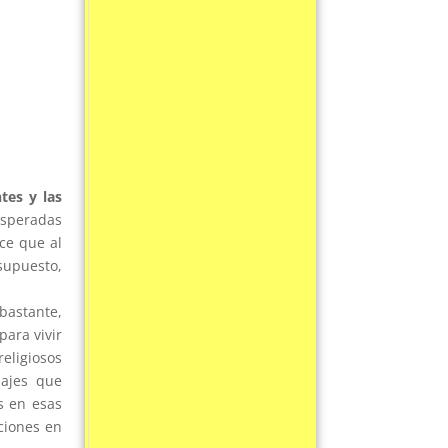
tes y las
esperadas
ace que al
supuesto,
bastante,
ara vivir
eligiosos
iajes que
s en esas
iciones en