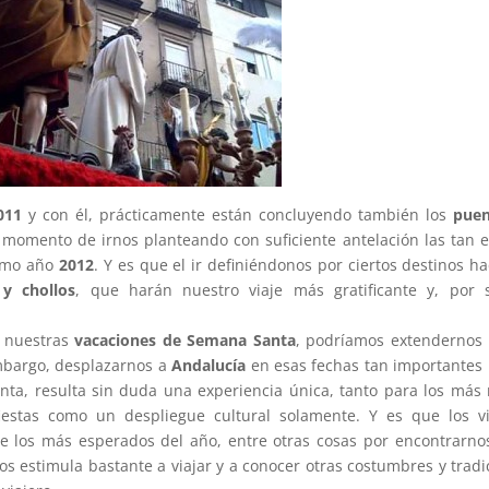
011
y con él, prácticamente están concluyendo también los
puen
l momento de irnos planteando con suficiente antelación las tan 
imo año
2012
. Y es que el ir definiéndonos por ciertos destinos h
 y chollos
, que harán nuestro viaje más gratificante y, por 
n nuestras
vacaciones de Semana Santa
, podríamos extendernos 
mbargo, desplazarnos a
Andalucía
en esas fechas tan importantes p
a, resulta sin duda una experiencia única, tanto para los más r
iestas como un despliegue cultural solamente. Y es que los v
e los más esperados del año, entre otras cosas por encontrarno
os estimula bastante a viajar y a conocer otras costumbres y trad