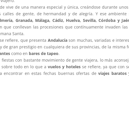
viajero.
de vive de una manera especial y única, creándose durante unos
as calles de gente, de hermandad y de alegría. Y ese ambiente
lmería, Granada, Málaga, Cádiz, Huelva, Sevilla, Córdoba y Jaé
n que conllevan las procesiones que contínuamente invaden las 
emana Santa.
 se refiere, que presenta
Andalucía
son muchas, variadas e interes
y de gran prestigio en cualquiera de sus provincias, de la misma 
antes
como en
bares de tapeo
.
iestas con bastante movimiento de gente viajera, lo más aconseja
, sobre todo en lo que a
vuelos y hoteles
se refiere, ya que con s
a encontrar en estas fechas buernas ofertas de
viajes baratos 