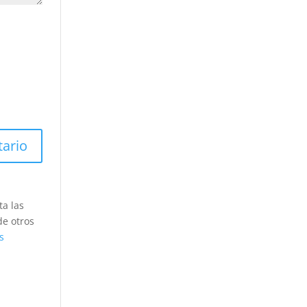
ta las
de otros
s