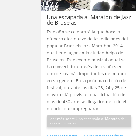
Una escapada al Maratón de Jazz
de Bruselas
Este año se celebrará la que hace la
número diecinueve de las ediciones del
popular Brussels Jazz Marathon 2014
que tiene lugar en la ciudad belga de
Bruselas. Este evento musical anual se
ha convertido a través de los años en
uno de los más importantes del mundo
en su género. En la próxima edición del
festival, durante los días 23, 24 y 25 de
mayo, está prevista la participación de
más de 450 artistas llegados de todo el
mundo, que impregnarán...
Leer más sobre Una escapada al Maratón de
Jazz de Bruselas
Más sobre Bruselas
|
Ir a ver escapadas Bélgica