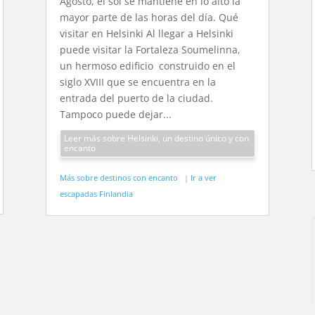
Agosto, el sol se mantiene en lo alto la
mayor parte de las horas del día. Qué
visitar en Helsinki Al llegar a Helsinki
puede visitar la Fortaleza Soumelinna,
un hermoso edificio construido en el
siglo XVIII que se encuentra en la
entrada del puerto de la ciudad.
Tampoco puede dejar...
Leer más sobre Helsinki, un destino único y con
encanto
Más sobre destinos con encanto
|
Ir a ver
escapadas Finlandia