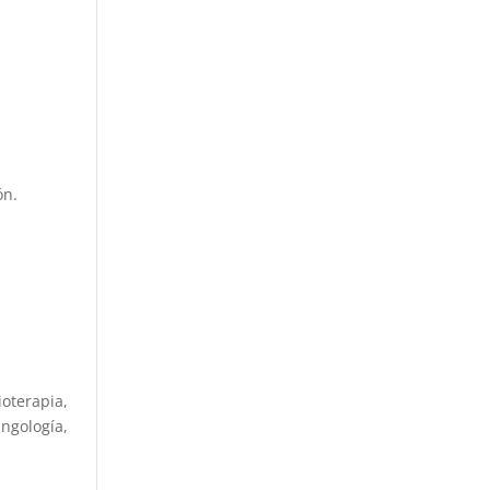
ón.
oterapia,
ngología,