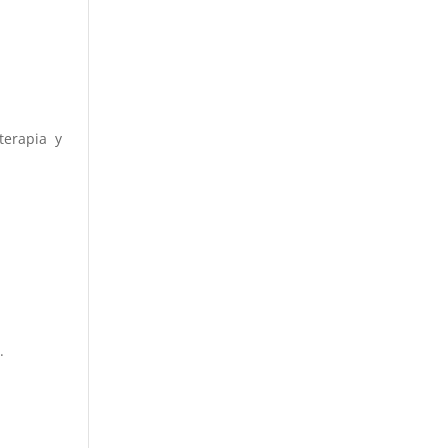
terapia y
.