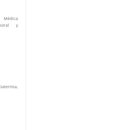
r Médica
poral y
iatermia,