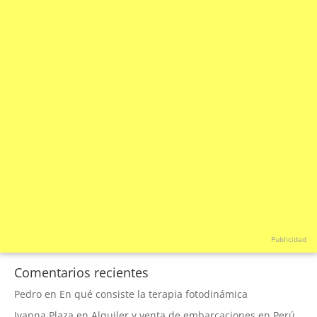
Publicidad
Comentarios recientes
Pedro
en
En qué consiste la terapia fotodinámica
Ivanna Plaza
en
Alquiler y venta de embarcaciones en Perú