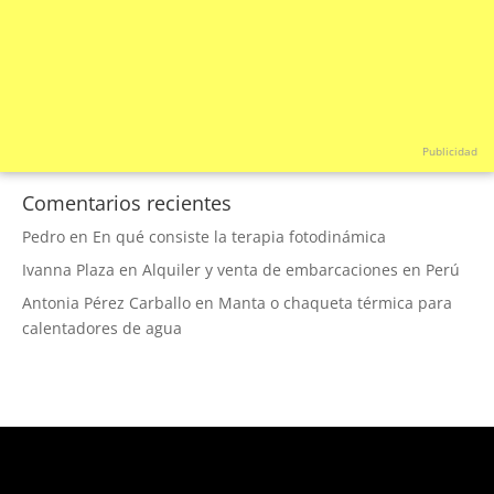
Publicidad
Comentarios recientes
Pedro
en
En qué consiste la terapia fotodinámica
Ivanna Plaza
en
Alquiler y venta de embarcaciones en Perú
Antonia Pérez Carballo
en
Manta o chaqueta térmica para
calentadores de agua