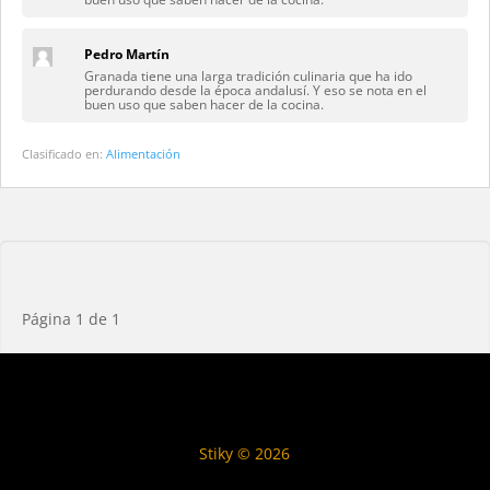
Pedro Martín
Granada tiene una larga tradición culinaria que ha ido
perdurando desde la época andalusí. Y eso se nota en el
buen uso que saben hacer de la cocina.
Clasificado en:
Alimentación
Página 1 de 1
Stiky © 2026