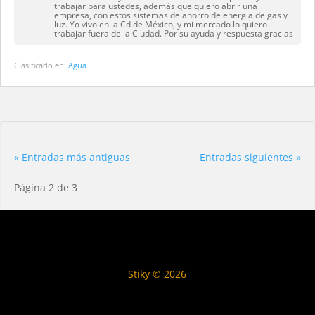
trabajar para ustedes, además que quiero abrir una
empresa, con estos sistemas de ahorro de energia de gas y
luz. Yo vivo en la Cd de México, y mi mercado lo quiero
trabajar fuera de la Ciudad. Por su ayuda y respuesta gracias
Clasificado en:
Agua
« Entradas más antiguas
Entradas siguientes »
Página 2 de 3
Stiky © 2026