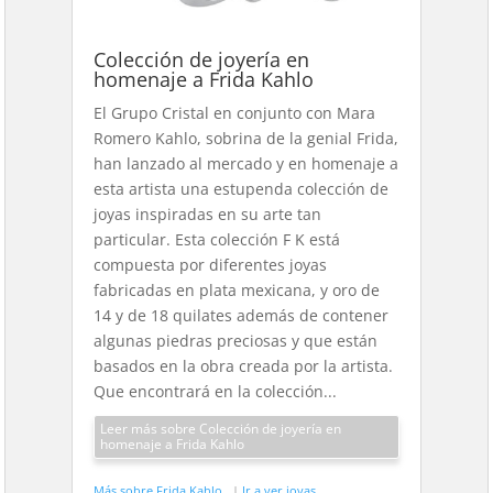
Colección de joyería en
homenaje a Frida Kahlo
El Grupo Cristal en conjunto con Mara
Romero Kahlo, sobrina de la genial Frida,
han lanzado al mercado y en homenaje a
esta artista una estupenda colección de
joyas inspiradas en su arte tan
particular. Esta colección F K está
compuesta por diferentes joyas
fabricadas en plata mexicana, y oro de
14 y de 18 quilates además de contener
algunas piedras preciosas y que están
basados en la obra creada por la artista.
Que encontrará en la colección...
Leer más sobre Colección de joyería en
homenaje a Frida Kahlo
Más sobre Frida Kahlo
|
Ir a ver joyas