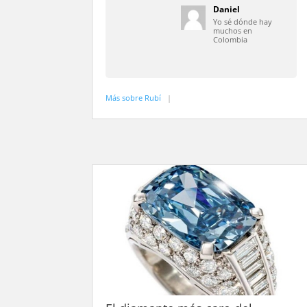
Daniel
Yo sé dónde hay
muchos en
Colombia
Más sobre Rubí
|