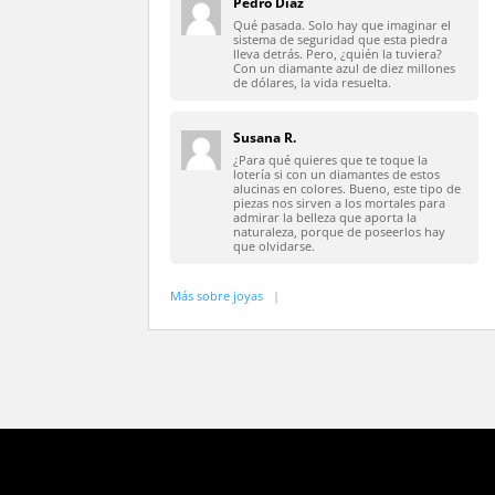
Pedro Díaz
Qué pasada. Solo hay que imaginar el
sistema de seguridad que esta piedra
lleva detrás. Pero, ¿quién la tuviera?
Con un diamante azul de diez millones
de dólares, la vida resuelta.
Susana R.
¿Para qué quieres que te toque la
lotería si con un diamantes de estos
alucinas en colores. Bueno, este tipo de
piezas nos sirven a los mortales para
admirar la belleza que aporta la
naturaleza, porque de poseerlos hay
que olvidarse.
Más sobre joyas
|