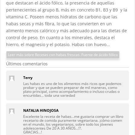
que destacan el ácido fólico, la presencia de aquellas
pertenecientes al grupo B, más en concreto B1, B3 y B9 y la
vitamina C. Poseen menos hidratos de carbono que las
habas secas y más fibra, lo que las convierten en un
alimento menos calórico y más adecuado para las dietas de
control de peso. En cuanto a los minerales, destaca el
hierro, el magnesio y el potasio. Habas con huevo...
Leer más sobre Recetas con habas frescas. Fuente de ácido fólico
Últimos comentarios
Terry
Las habas es uno de los alimentos más ricos que podemos
probar y que se pueden preparar de mil maneras, como
plato principal, como acompañamiento o incluso crudas o
encurtidas… toda una variedad
NATALIA HINOJOSA
Excelente la receta de habas…me gustaria comprar un libro
recetario de comida puramente vegetariana. ¡cómo comen
en el mundo, los vegetarianos, sobre todo los jóvenes
adolescentes De 20 A 30 AÑOS…!?.
GRACIAS…!