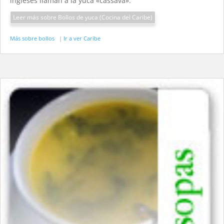
ingleses llaman a la yuca «cassava».
Leer más sobre Bollos de yuca (Cocina del Caribe)
Más sobre bollos
|
Ir a ver Caribe