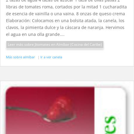
libras de tomates roma, cortados por la mitad 1 cucharadita
de esencia de vainilla o una vaina. 8 onzas de queso crema
Elaboración: Colocamos en una bolsita atada, la canela, los
clavos, la pimienta dulce y la cáscara de naranja. Hervimos
el agua en una olla grande....
Leer más sobre Jitomates en Almíbar (Cocina del Caribe)
Más sobre almíbar
|
Ir a ver canela