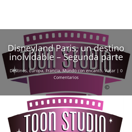
Disneyland Paris, un destino
inolvidable – Segunda parte
Destinos
,
Europa
,
Francia
,
Mundo con encanto
,
Viajar
|
0
Comentarios