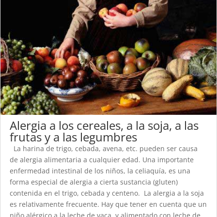
Alergia a los cereales, a la soja, a las
frutas y a las legumbres
La harina de trigo, cebada, avena, etc. pueden ser causa
de alergia alimentaria a cualquier edad. Una importante
enfermedad intestinal de los niños, la celiaquía, es una
forma especial de alergia a cierta sustancia (gluten)
contenida en el trigo, cebada y centeno. La alergia a la soja
es relativamente frecuente. Hay que tener en cuenta que un
niño alérgico a la leche de vaca, y alimentado con leche de