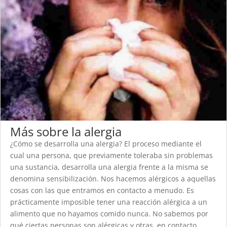
Más sobre la alergia
¿Cómo se desarrolla una alergia? El proceso mediante el
cual una persona, que previamente toleraba sin problemas
una sustancia, desarrolla una alergia frente a la misma se
denomina sensibilización. Nos hacemos alérgicos a aquellas
cosas con las que entramos en contacto a menudo. Es
prácticamente imposible tener una reacción alérgica a un
alimento que no hayamos comido nunca. No sabemos por
qué ciertas personas son alérgicas y otras, en contacto...