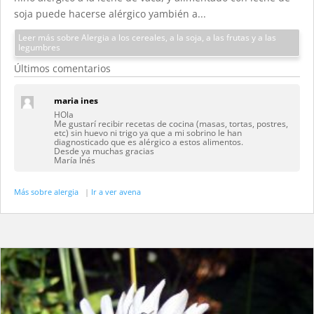
soja puede hacerse alérgico yambién a...
Leer más sobre Alergia a los cereales, a la soja, a las frutas y a las
legumbres
Últimos comentarios
maria ines
HOla
Me gustarí recibir recetas de cocina (masas, tortas, postres,
etc) sin huevo ni trigo ya que a mi sobrino le han
diagnosticado que es alérgico a estos alimentos.
Desde ya muchas gracias
María Inés
Más sobre alergia
|
Ir a ver avena