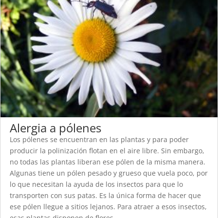
Alergia a pólenes
Los pólenes se encuentran en las plantas y para poder
producir la polinización flotan en el aire libre. Sin embargo,
no todas las plantas liberan ese pólen de la misma manera.
Algunas tiene un pólen pesado y grueso que vuela poco, por
lo que necesitan la ayuda de los insectos para que lo
transporten con sus patas. Es la única forma de hacer que
ese pólen llegue a sitios lejanos. Para atraer a esos insectos,
esas plantas disponen de flores...