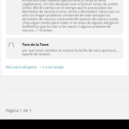
embarazo tuve diabetes gestacional y rompí la dieta
vegetariana. Un año después tuve el primer brote de uveitis
(iritis). Me dí cuenta con el tiempo que lo provocaban los
derivados de vacuno (carne, leche y derivados). Llevo casi un
año sin ningún problema comiendo de todo excepto los
derivados de vacuno, consumiendo quesos de cabra y oveja.
¿Hay algún medio para saber si se trata de alguna alergia al
antibiótico que les dan a las vacas o alguna proteína de
vacuno…?. Gracias.
Tere de la Torre
por que otros nombre se conoce la leche de vaca quimicos ,.
aparte de lacteos .
Más sobre alérgenos
|
Ir a ver alergia
Página 1 de 1