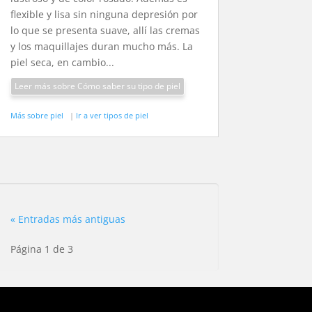
flexible y lisa sin ninguna depresión por
lo que se presenta suave, allí las cremas
y los maquillajes duran mucho más. La
piel seca, en cambio...
Leer más sobre Cómo saber su tipo de piel
Más sobre piel
|
Ir a ver tipos de piel
« Entradas más antiguas
Página 1 de 3