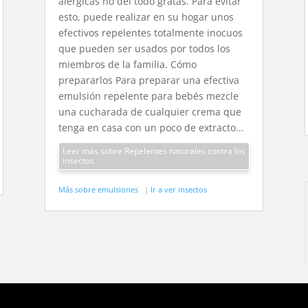
alérgicas no del todo gratas. Para evitar
esto, puede realizar en su hogar unos
efectivos repelentes totalmente inocuos
que pueden ser usados por todos los
miembros de la familia. Cómo
prepararlos Para preparar una efectiva
emulsión repelente para bebés mezcle
una cucharada de cualquier crema que
tenga en casa con un poco de extracto...
Leer más sobre Repelentes naturales contra los
insectos
Más sobre emulsiones
|
Ir a ver insectos