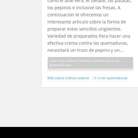
como el aloe vera, el tomate, las patatas,
los pepinos e inclusive las fresas. A
continuación le ofrecemos un
interesante artículo sobre la forma de
preparar estos sencillos ungüentos.
Variedad de preparados Para hacer una
efectiva crema contra las quemaduras,
necesitará un trozo de pepino y un...
Leer más sobre Cremas caseras para las
quemaduras
Más sobre cremas caseras
|
Ir a ver quemaduras