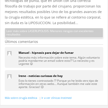
tecnologías de punta, que en unión con una correcta
filosofía de trabajo por parte del cirujano, proporcionan los
mejores resultados posibles Uno de los grandes avances de
la cirugía estética, en lo que se refiere al contorno corporal,
sin duda es la LIPOSUCCION. La posibilidad...
Leer más sobre LASERLIPOLISIS: Menores riesgos con excelentes
resultados
Últimos comentarios
Manuel - hipnosis para dejar de fumar
Necesito más información sobre este tema. Algún voluntario
podría mandarme un email sobre esto?? Lo necesito y es
urgente 😛
Irene - noticias curiosas de hoy
Esto lo tienes contrastado ?? Porque yo he leido otro tipo de
información en otras webs… Aunque también me vale este
aporte. Gracias! 😉
Más sobre cirugía estética
|
Ir a ver clínicas Instimed